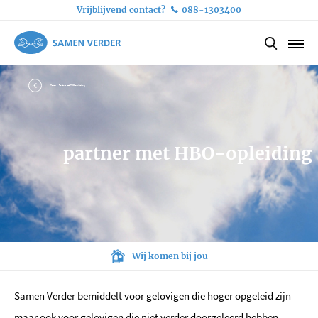
Vrijblijvend contact?
088-1303400
Home
Partner met HBO-opleiding
partner met HBO-opleiding
Deskundige en discrete persoonlijke bemiddeling
Slagingspercentage van meer dan 70%
Wij bemiddelen voor alle gezindten
Wij komen bij jou
Samen Verder bemiddelt voor gelovigen die hoger opgeleid zijn
maar ook voor gelovigen die niet verder doorgeleerd hebben.