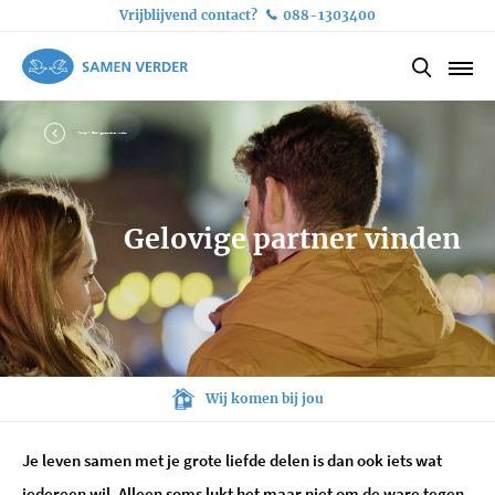
Vrijblijvend contact?
088-1303400
Home
Gelovige partner vinden
Gelovige partner vinden
Deskundige en discrete persoonlijke bemiddeling
Slagingspercentage van meer dan 70%
Wij bemiddelen voor alle gezindten
Wij komen bij jou
Je leven samen met je grote liefde delen is dan ook iets wat
iedereen wil. Alleen soms lukt het maar niet om de ware tegen