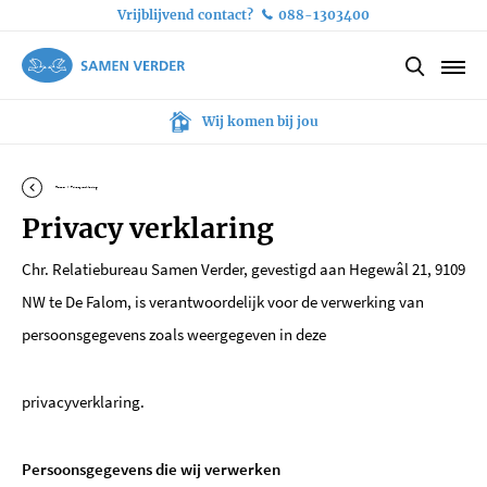
Vrijblijvend contact?
088-1303400
Deskundige en discrete persoonlijke bemiddeling
Slagingspercentage van meer dan 70%
Wij bemiddelen voor alle gezindten
Wij komen bij jou
Home
Privacy verklaring
Privacy verklaring
Chr. Relatiebureau Samen Verder, gevestigd aan Hegewâl 21, 9109
NW te De Falom, is verantwoordelijk voor de verwerking van
persoonsgegevens zoals weergegeven in deze
privacyverklaring.
Persoonsgegevens die wij verwerken