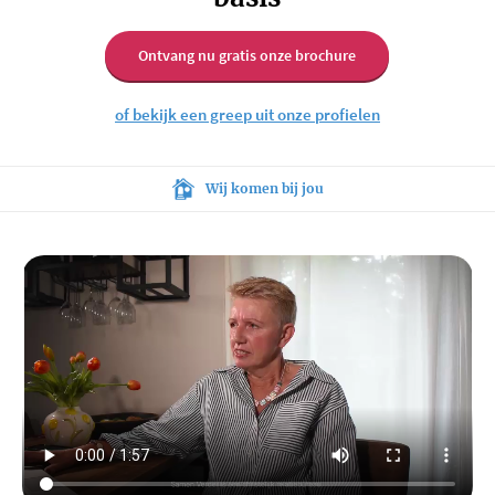
Ontvang nu gratis onze brochure
of bekijk een greep uit onze profielen
Deskundige en discrete persoonlijke bemiddeling
Slagingspercentage van meer dan 70%
Wij bemiddelen voor alle gezindten
Wij komen bij jou