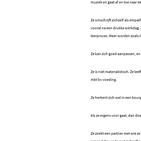
muziek en gaat af en toe naar e
Ze omschrijft zichzelf als empat
vooral na een drukke werkdag. Ze
leerproces. Meer worden zoals
Ze kan zich goed aanpassen, en 
Ze is niet materialistisch. Ze le
mbt bv voeding.
Ze herkent zich wel in een bour
Als ze ergens voor gaat, dan doe
Ze zoekt een partner met wie ze