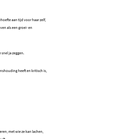
hoefte aan tijd voor haar zelf,
even als een groei- en
 snel ja zeggen.
enshouding heeft en kritisch is,
eren, met wie ze kan lachen,