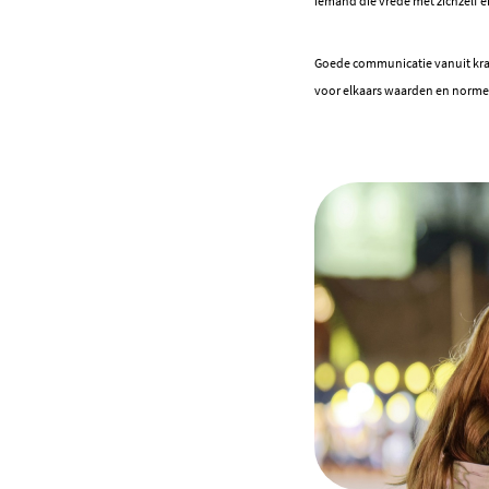
iemand die vrede met zichzelf e
Goede communicatie vanuit krach
voor elkaars waarden en norme