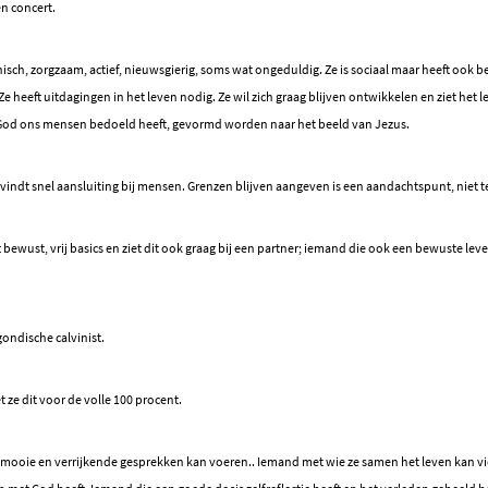
en concert.
hisch, zorgzaam, actief, nieuwsgierig, soms wat ongeduldig. Ze is sociaal maar heeft ook be
 heeft uitdagingen in het leven nodig. Ze wil zich graag blijven ontwikkelen en ziet het l
 God ons mensen bedoeld heeft, gevormd worden naar het beeld van Jezus.
vindt snel aansluiting bij mensen. Grenzen blijven aangeven is een aandachtspunt, niet te
eft bewust, vrij basics en ziet dit ook graag bij een partner; iemand die ook een bewuste lev
gondische calvinist.
t ze dit voor de volle 100 procent.
 mooie en verrijkende gesprekken kan voeren.. Iemand met wie ze samen het leven kan vi