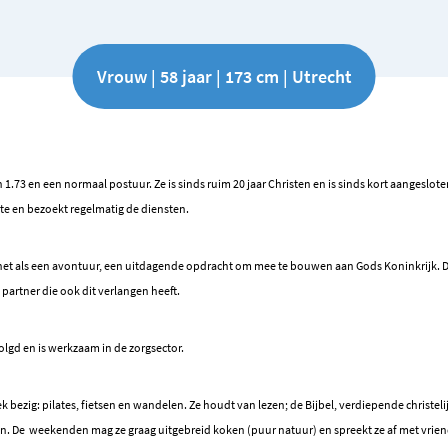
Vrouw | 58 jaar | 173 cm | Utrecht
 1.73 en een normaal postuur. Ze is sinds ruim 20 jaar Christen en is sinds kort aangeslot
nte en bezoekt regelmatig de diensten.
et het als een avontuur, een uitdagende opdracht om mee te bouwen aan Gods Koninkrijk.
artner die ook dit verlangen heeft.
lgd en is werkzaam in de zorgsector.
ysiek bezig: pilates, fietsen en wandelen. Ze houdt van lezen; de Bijbel, verdiepende christel
en. De weekenden mag ze graag uitgebreid koken (puur natuur) en spreekt ze af met vrien