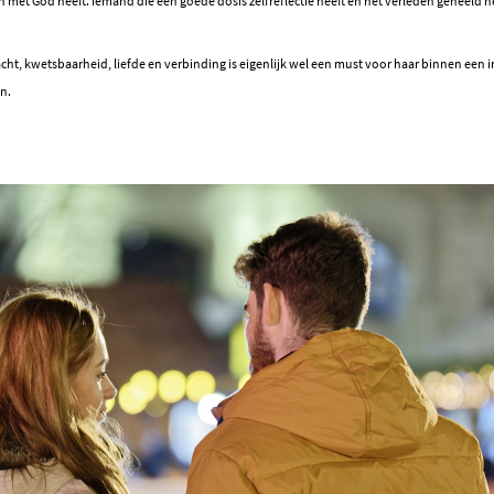
n met God heeft. Iemand die een goede dosis zelfreflectie heeft en het verleden geheeld he
t, kwetsbaarheid, liefde en verbinding is eigenlijk wel een must voor haar binnen een int
n.