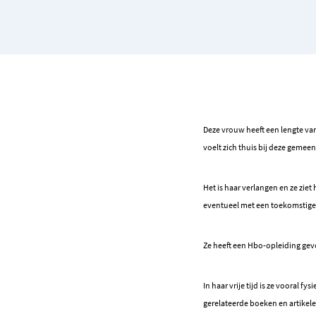
Deze vrouw heeft een lengte van
voelt zich thuis bij deze gemee
Het is haar verlangen en ze zi
eventueel met een toekomstige p
Ze heeft een Hbo-opleiding gevo
In haar vrije tijd is ze vooral f
gerelateerde boeken en artikel