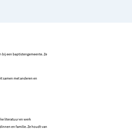
en bij een baptistengemeente. Ze
 Dit samen met anderen en
ijke literatuur en werk
dinnen en familie. Ze houdt van