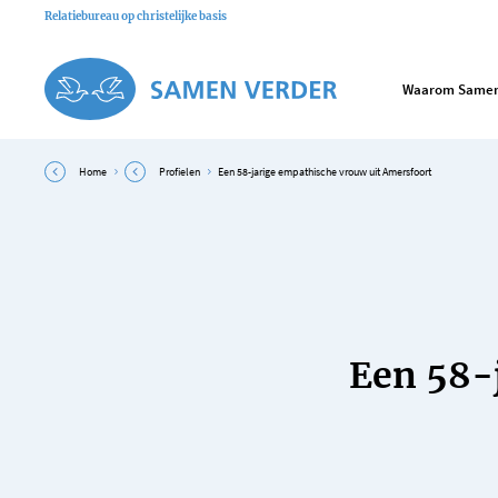
Relatiebureau op christelijke basis
Waarom Samen
Home
Profielen
Een 58-jarige empathische vrouw uit Amersfoort
Een 58-