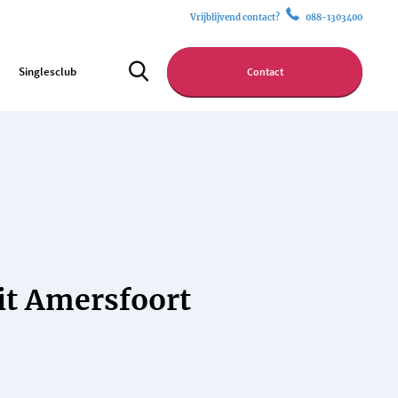
Vrijblijvend contact?
088-1303400
Singlesclub
Contact
it Amersfoort