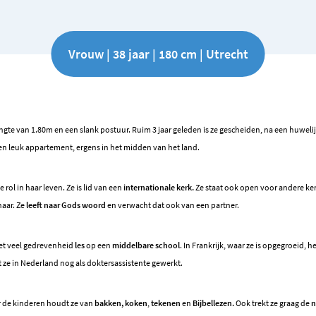
Vrouw | 38 jaar | 180 cm | Utrecht
gte van 1.80m en een slank postuur. Ruim 3 jaar geleden is ze gescheiden, na een huwelij
en leuk appartement, ergens in het midden van het land.
 rol in haar leven. Ze is lid van een
internationale kerk.
Ze staat ook open voor andere ker
haar. Ze
leeft naar Gods woord
en verwacht dat ook van een partner.
 met veel gedrevenheid
les
op een
middelbare school
. In Frankrijk, waar ze is opgegroeid, h
ft ze in Nederland nog als doktersassistente gewerkt.
r de kinderen houdt ze van
bakken, koken
,
tekenen
en
Bijbellezen.
Ook trekt ze graag de
n