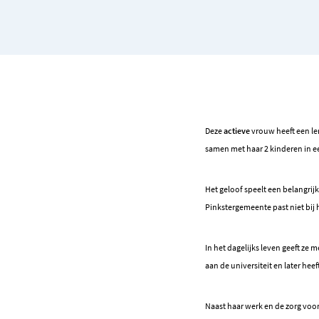
Deze
actieve
vrouw heeft een len
samen met haar 2 kinderen in e
Het geloof speelt een belangrijke
Pinkstergemeente past niet bij 
In het dagelijks leven geeft ze
aan de universiteit en later hee
Naast haar werk en de zorg voo