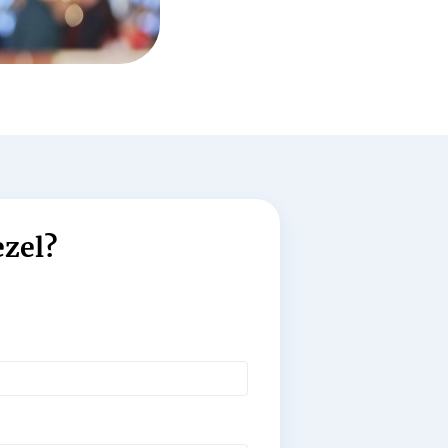
ezel?