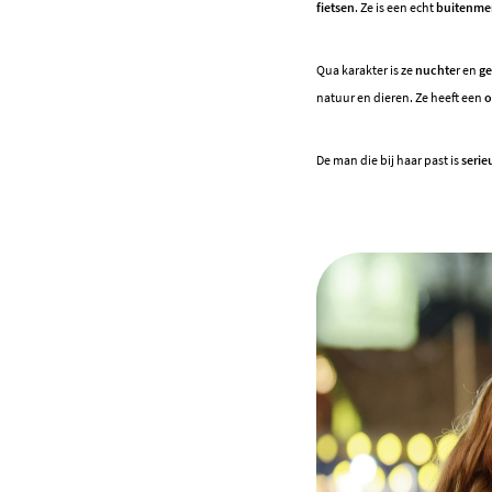
fietsen
. Ze is een echt
buitenme
Qua karakter is ze
nuchte
r en
ge
natuur en dieren. Ze heeft een
o
De man die bij haar past is
serie