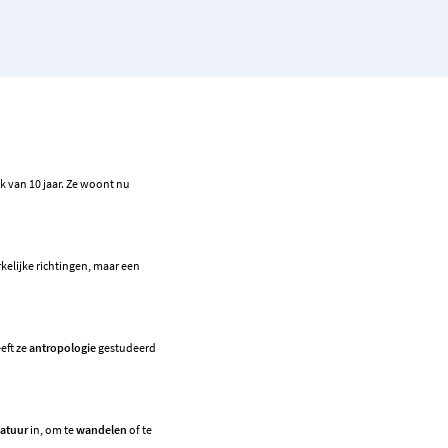
k van 10 jaar. Ze woont nu
kelijke richtingen, maar een
eeft ze
antropologie
gestudeerd
atuur
in, om te
wandelen
of te