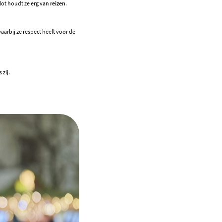
lot houdt ze erg van
reizen
.
aarbij ze respect heeft voor de
 zij.