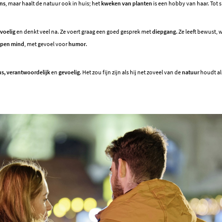
ns
, maar haalt de natuur ook in huis; het
kweken van planten
is een hobby van haar. Tot s
voelig
en denkt veel na. Ze voert graag een goed gesprek met
diepgang.
Ze leeft bewust, w
pen mind
, met gevoel voor
humor
.
us, verantwoordelijk
en
gevoelig
. Het zou fijn zijn als hij net zoveel van de
natuur
houdt als