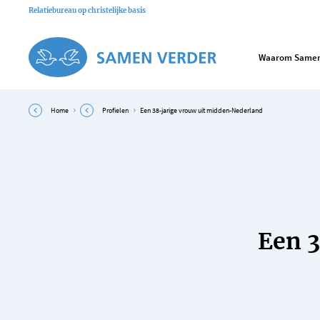
Relatiebureau op christelijke basis
Waarom Samen
Home
Profielen
Een 38-jarige vrouw uit midden-Nederland
Een 