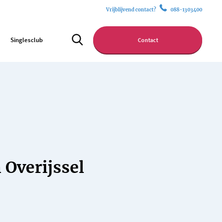
Vrijblijvend contact?
088-1303400
Singlesclub
Contact
 Overijssel