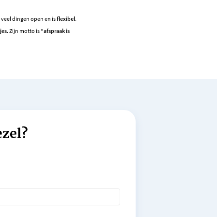
r veel dingen open en is
flexibel
.
jes
. Zijn motto is
“afspraak is
ezel?