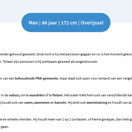
Man | 66 jaar | 172 cm | Overijssel
 eerder gehuwd geweest. Sinds kort is hij met pensioen gegaan en nu is het moment gekom
en. Totaan zijn pensioen is hij werkzaam geweest als wegenbouwer.
en van een
behoudende PKN-gemeente
, maar staat ook open voor iemand van een vergelij
 in de
natuur,
om te
wandelen
of te
fietsen
. Het water trekt hem ook van verschillende kan
ij houdt ook van
varen, zwemmen
en
kanoën
. Hij doet ook
zwemtraining
en houdt van
sc
ie en enkele vrienden. Hij houdt meer van 1 op 1 contacten, of kleine groepjes, dan hele g
e gaan.