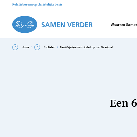
Relatiebureau op christelijke basis
Waarom Samen
Home
Profielen
Een 66-jarige man uit de kop van Overijssel
Een 6