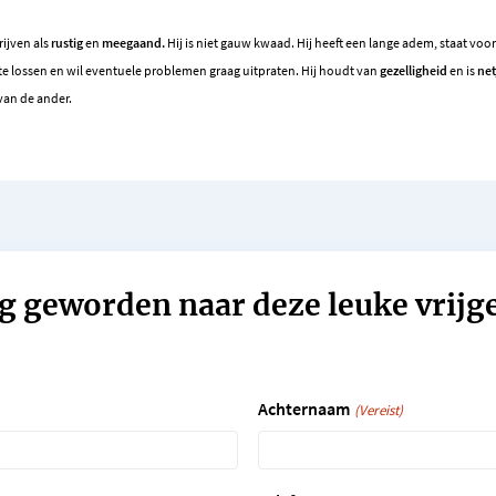
ijven als
rustig
en
meegaand.
Hij is niet gauw kwaad. Hij heeft een lange adem, staat voo
 te lossen en wil eventuele problemen graag uitpraten. Hij houdt van
gezelligheid
en is
net
van de ander.
g geworden naar deze leuke vrijg
Achternaam
(Vereist)