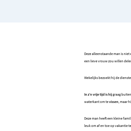
Deze alleenstaande man is niet
een lieve vrouw zou willen del
Wekelijks bezoekt hij de dienst
In z’n vrije tijd is hij
graag buiten
waterkant om te
vissen
, maar h
Deze man heeft een kleine famil
leuk om af en toe op vakantie t