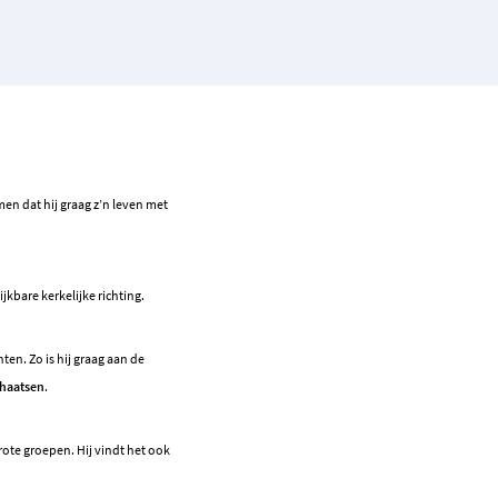
en dat hij graag z’n leven met
kbare kerkelijke richting.
ten. Zo is hij graag aan de
haatsen
.
rote groepen. Hij vindt het ook