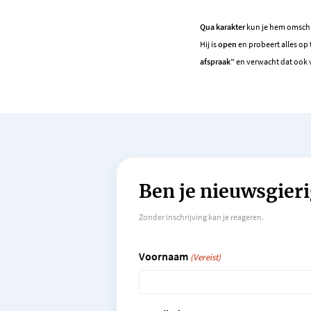
Qua karakter
kun je hem omschr
Hij is
open
en probeert alles op
afspraak”
en verwacht dat ook 
Ben je nieuwsgieri
Zonder inschrijving kan je reageren.
Voornaam
(Vereist)