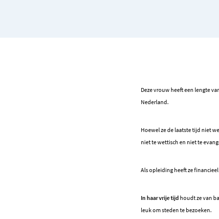
Deze vrouw heeft een lengte van
Nederland.
Hoewel ze de laatste tijd niet w
niet te wettisch en niet te evang
Als opleiding heeft ze financie
In haar vrije tijd
houdt ze van bak
leuk om steden te bezoeken.