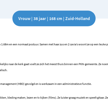
Vrouw | 38 jaar | 168 cm | Zuid-Holland
 1.68m en een normaal postuur. Samen met haar zus en 2 cavia’s woont ze op een leuke p
ekelijks naar de kerk gaat voelt ze zich het meest thuis binnen een PKN-gemeente. Ze noemt
elisch.
el management (HBO) gevolgd en is werkzaam in een administratieve functie.
ken, kleding maken, lezen en tv kijken (films). Ze luister graag muziek en speelt gitaar. Z