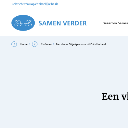
Relatiebureau op christelijke basis
Waarom Samen
Home
Profielen
Een vlotte, 38 jarige vrouw uit Zuid-Holland
Een v