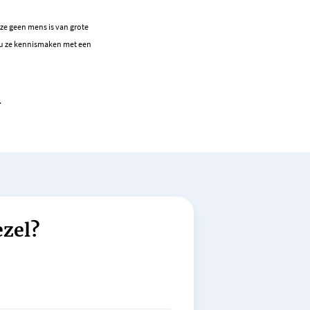
 ze geen mens is van grote
ou ze kennismaken met een
.
ezel?