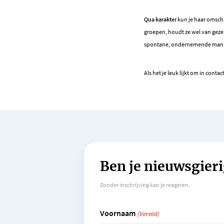
Qua karakter
kun je haar omschri
groepen, houdt ze wel van geze
spontane, ondernemende man 
Als het je leuk lijkt om in con
Ben je nieuwsgieri
Zonder inschrijving kan je reageren.
Voornaam
(Vereist)