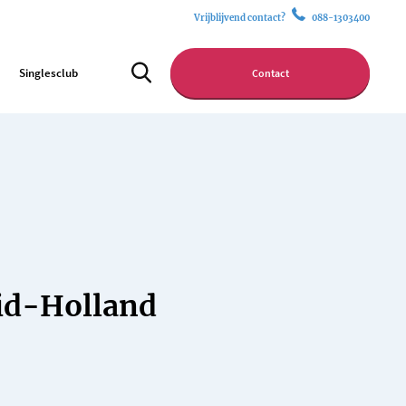
Vrijblijvend contact?
088-1303400
Singlesclub
Contact
uid-Holland